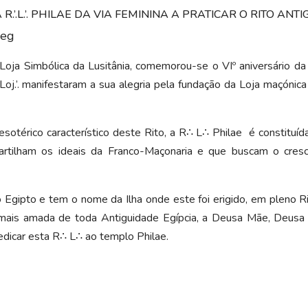
R.’.L.’. PHILAE DA VIA FEMININA A PRATICAR O RITO AN
ja Simbólica da Lusitânia, comemorou-se o VIº aniversário da Res
Loj.’. manifestaram a sua alegria pela fundação da Loja maçónic
e esotérico característico deste Rito, a R∴ L∴ Philae é constitu
artilham os ideais da Franco-Maçonaria e que buscam o cresci
Egipto e tem o nome da Ilha onde este foi erigido, em pleno Rio
de mais amada de toda Antiguidade Egípcia, a Deusa Mãe, Deusa
dedicar esta R∴ L∴ ao templo Philae.