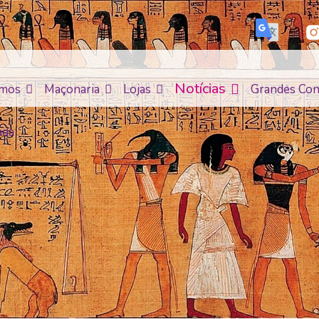
Notícias
mos
Maçonaria
Lojas
Grandes Con
ada