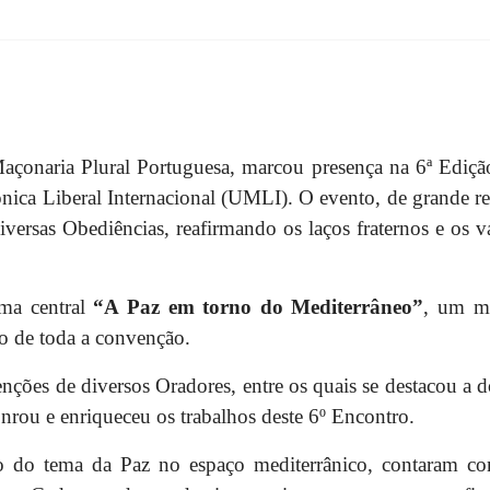
Maçonaria Plural Portuguesa, marcou presença na 6ª Edi
ica Liberal Internacional (UMLI). O evento, de grande re
diversas Obediências, reafirmando os laços fraternos e os v
ma central
“A Paz em torno do Mediterrâneo”
, um mo
go de toda a convenção.
venções de diversos Oradores, entre os quais se destacou 
onrou e enriqueceu os trabalhos deste 6º Encontro.
 do tema da Paz no espaço mediterrânico, contaram co