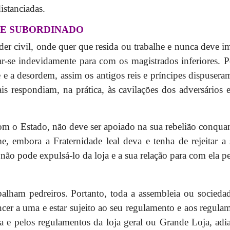
stanciadas.
O E SUBORDINADO
r civil, onde quer que resida ou trabalhe e nunca deve im
r-se indevidamente para com os magistrados inferiores.
 e a desordem, assim os antigos reis e príncipes dispuseram-
is respondiam, na prática, às cavilações dos adversários
om o Estado, não deve ser apoiado na sua rebelião conqua
, embora a Fraternidade leal deva e tenha de rejeitar a
 não pode expulsá-lo da loja e a sua relação para com ela p
alham pedreiros. Portanto, toda a assembleia ou sociedad
er a uma e estar sujeito ao seu regulamento e aos regulame
ia e pelos regulamentos da loja geral ou Grande Loja, a