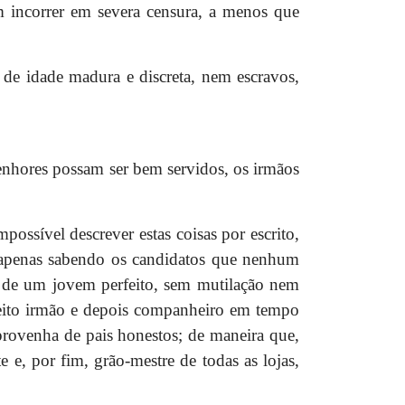
m incorrer em severa censura, a menos que
de idade madura e discreta, nem escravos,
senhores possam ser bem servidos, os irmãos
ossível descrever estas coisas por escrito,
m apenas sabendo os candidatos que nenhum
te de um jovem perfeito, sem mutilação nem
r feito irmão e depois companheiro em tempo
provenha de pais honestos; de maneira que,
e e, por fim, grão-mestre de todas as lojas,