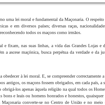
o uma lei moral e fundamental da Maçonaria. O respeito co
nicas e em diversos países; diversas raças, nacionalidad
 reconhecendo todos os maçons como irmãos.
al e fixam, nas suas linhas, a vida das Grandes Lojas e
êm a ascese maçónica, busca perpétua da verdade e da jus
 obedecer à lei moral. E, se compreender correctamente 
pos antigos, os maçons fossem obrigados, em cada país, a s
do obrigá-los apenas àquela religião na qual todos os Ho
ns bons e leais ou homens honrados e honestos, quaisque
 a Maçonaria converte-se no Centro de União e no meio d