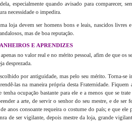
dela, especialmente quando avisado para comparecer, se
pura necessidade o impedira.
 loja devem ser homens bons e leais, nascidos livres e 
ndalosos, mas de boa reputação.
PANHEIROS E APRENDIZES
apenas no valor real e no mérito pessoal, afim de que os 
eja desprezada.
colhido por antiguidade, mas pelo seu mérito. Torna-se imp
prendê-las na maneira própria desta Fraternidade. Fique
e tenha ocupação bastante para ele e a menos que se tra
render a arte, de servir o senhor do seu mestre, e de se
e anos consoante requeira o costume do país; e que ele 
nra de ser vigilante, depois mestre da loja, grande vigilant