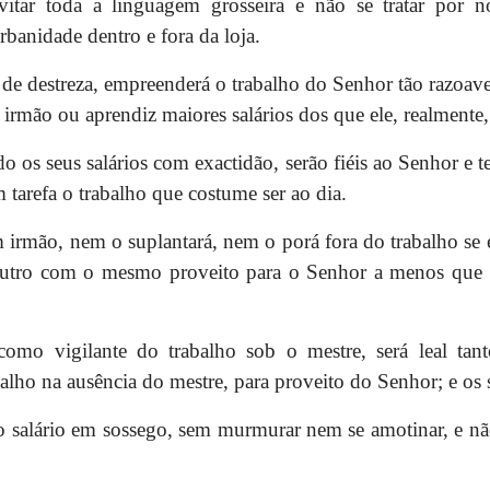
vitar toda a linguagem grosseira e não se tratar por 
anidade dentro e fora da loja.
e destreza, empreenderá o trabalho do Senhor tão razoavel
 irmão ou aprendiz maiores salários dos que ele, realmente,
o os seus salários com exactidão, serão fiéis ao Senhor e t
m tarefa o trabalho que costume ser ao dia.
 irmão, nem o suplantará, nem o porá fora do trabalho se 
tro com o mesmo proveito para o Senhor a menos que e
omo vigilante do trabalho sob o mestre, será leal ta
lho na ausência do mestre, para proveito do Senhor; e os 
 salário em sossego, sem murmurar nem se amotinar, e não