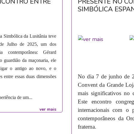
ENCONTRO ENTRE
PRESENTE NO CO
SIMBÓLICA ESPA
 Simbólica da Lusitânia teve
1 de Julho de 2025, um dos
ia contemporânea: Gérard
o guardião da maçonaria, ele
ligar o antigo ao novo, e o
No dia 7 de junho de 2
s entre essas duas dimensões
Convent da Grande Loj
mais significativos no 
eriência de um...
Este encontro congreg
ver mais
internacionais com o p
contemporâneos da Ord
fraterna.