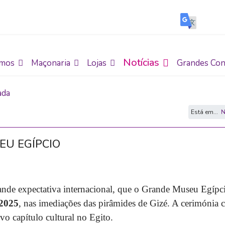
Notícias
mos
Maçonaria
Lojas
Grandes Con
ada
Está em...
N
U EGÍPCIO
nde expectativa internacional, que o Grande Museu Egípci
 2025
, nas imediações das pirâmides de Gizé. A cerimónia 
vo capítulo cultural no Egito.