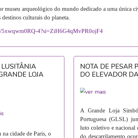
r museu arqueológico do mundo dedicado a uma única ci
destinos culturais do planeta.
horts/5xwqwm0RQ-4?si=ZiH6G4qMvPR0ojF4
 LUSITÂNIA
NOTA DE PESAR 
GRANDE LOJA
DO ELEVADOR DA
A Grande Loja Simból
Portuguesa (GLSL) jun
luto coletivo e nacional 
na cidade de Paris, o
do descarrilamento oco