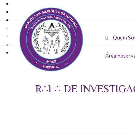
Quem So
Área Reserv
R∴L∴ DE INVESTIGA