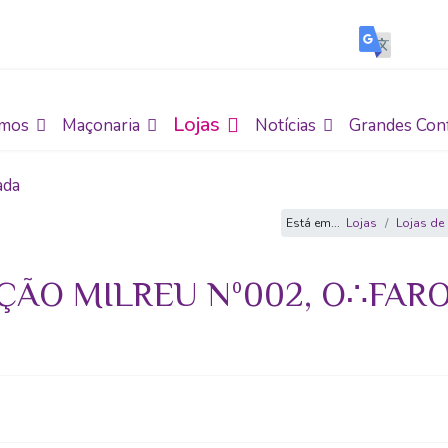
Lojas
mos
Maçonaria
Notícias
Grandes Con
ada
Está em...
Lojas
Lojas de
ÇÃO MILREU Nº002, O∴FAR