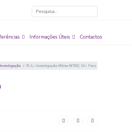
ferências
Informações Úteis
Contactos
 Investigação
R∴L∴ Investigação Milreu Nº002, Or∴ Faro
O