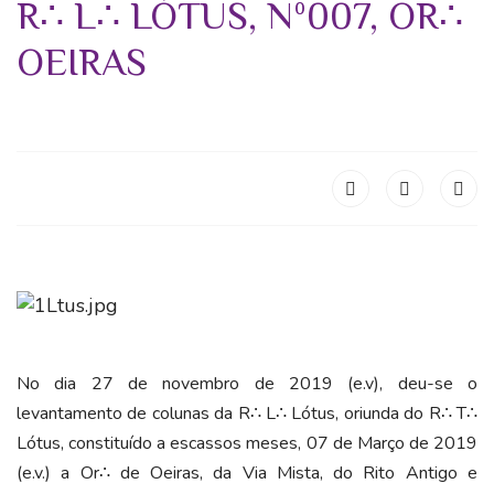
R∴ L∴ LÓTUS, Nº007, OR∴
OEIRAS
No dia 27 de novembro de 2019 (e.v), deu-se o
levantamento de colunas da R∴ L∴ Lótus, oriunda do R∴ T∴
Lótus, constituído a escassos meses, 07 de Março de 2019
(e.v.) a Or∴ de Oeiras, da Via Mista, do Rito Antigo e