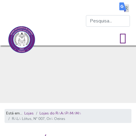
Está em...
Lojas
Lojas do R∴A∴P∴M∴M∴
R∴L∴ Lótus, Nº 007, Or∴ Oeiras