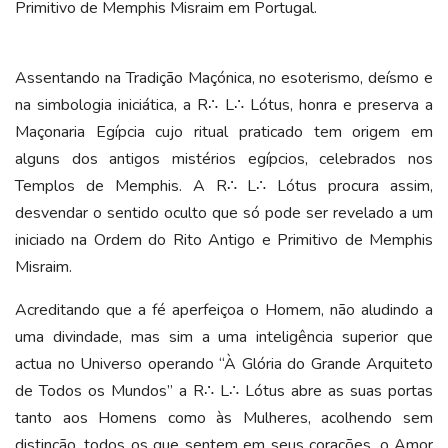
Primitivo de Memphis Misraim em Portugal.
Assentando na Tradição Maçónica, no esoterismo, deísmo e
na simbologia iniciática, a R∴ L∴ Lótus, honra e preserva a
Maçonaria Egípcia cujo ritual praticado tem origem em
alguns dos antigos mistérios egípcios, celebrados nos
Templos de Memphis. A R∴ L∴ Lótus procura assim,
desvendar o sentido oculto que só pode ser revelado a um
iniciado na Ordem do Rito Antigo e Primitivo de Memphis
Misraim.
Acreditando que a fé aperfeiçoa o Homem, não aludindo a
uma divindade, mas sim a uma inteligência superior que
actua no Universo operando “À Glória do Grande Arquiteto
de Todos os Mundos” a R∴ L∴ Lótus abre as suas portas
tanto aos Homens como às Mulheres, acolhendo sem
distinção, todos os que sentem em seus corações, o Amor