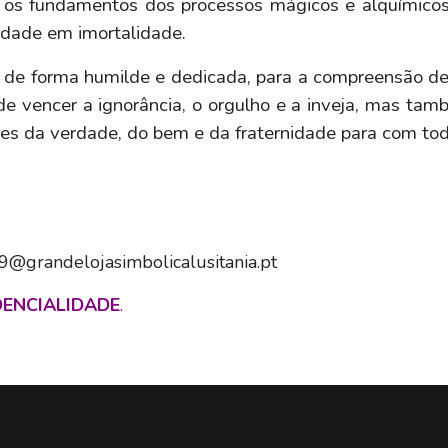
 os fundamentos dos processos mágicos e alquímicos, 
idade em imortalidade.
e forma humilde e dedicada, para a compreensão dest
 de vencer a ignorância, o orgulho e a inveja, mas tam
es da verdade, do bem e da fraternidade para com to
009@grandelojasimbolicalusitania.pt
DENCIALIDADE
.