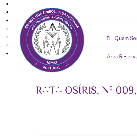
Quem So
Área Reserv
R∴T∴ OSÍRIS, Nº 00