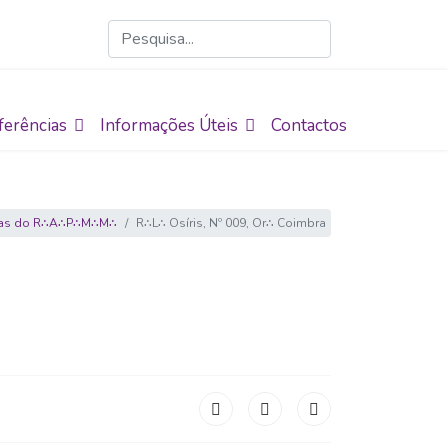
ferências
Informações Úteis
Contactos
jas do R∴A∴P∴M∴M∴
R∴L∴ Osíris, Nº 009, Or∴ Coimbra