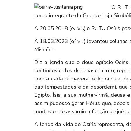
O R∴T∴ 
corpo integrante da Grande Loja Simbóli
A 20.05.2018 (e∴v∴) o R∴T∴ Osíris pass
A 18.03.2023
(e
∴
v
∴
) levantou colunas
Misraïm.
Diz a lenda que o deus egípcio Osíris,
contínuos ciclos de renascimento, repre
com a cada primavera. Admirado e deseja
das tempestades e da desordem), que o
Egipto.
Ísis, a sua mulher-irmã, deusa 
assim pudesse gerar Hórus que, depois d
mortos onde assumiu a função de juíz da
A lenda da vida de Osíris representa, d