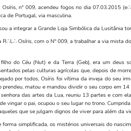
Osíris, nº 009, acendeu fogos no dia 07.03.2015 (e
ca de Portugal, via masculina.
ou a integrar a Grande Loja Simbólica da Lusitânia t
 a
R∴L∴ Osíris, com o Nº 009, a trabalhar a via mista d
o
 filho do Céu (Nut) e da Terra (Geb), era um deus s
sentados pelas culturas agrícolas que, depois de mor
do por todos, Osíris foi vítima da inveja do seu irm
 prendeu, matou e mandou dividir o seu corpo em 14 
e senhora das artes da Lua, reuniu 13 partes e com el
e vingar o pai, ocupou o seu lugar no trono. Cumprida
queles que se julgam dignos de viver para além da vi
e forma simplificada, os mistérios universais do nasc