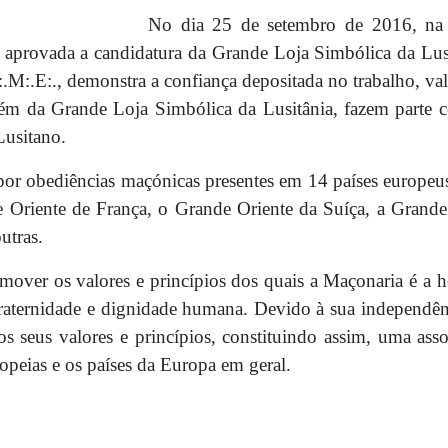
No dia 25 de setembro de 2016, na 
oi aprovada a candidatura da Grande Loja Simbólica da L
:.M:.E:., demonstra a confiança depositada no trabalho, va
Além da Grande Loja Simbólica da Lusitânia, fazem part
Lusitano.
r obediências maçónicas presentes em 14 países europeus
Oriente de França, o Grande Oriente da Suíça, a Grande 
utras.
mover os valores e princípios dos quais a Maçonaria é a her
 fraternidade e dignidade humana.
Devido à sua independênc
s seus valores e princípios, constituindo assim, uma asso
opeias e os países da Europa em geral.