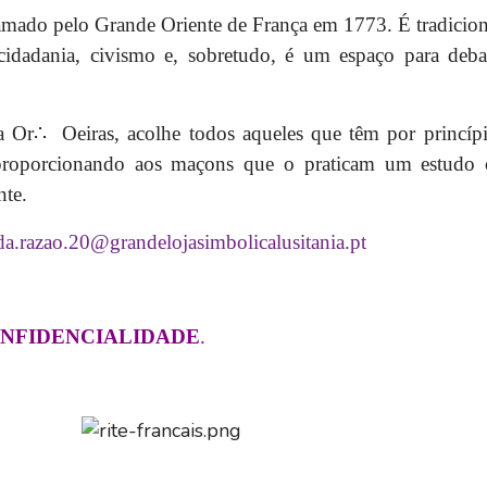
amado pelo Grande Oriente de França em 1773. É tradicion
idadania, civismo e, sobretudo, é um espaço para debate
a Or
∴ Oeiras, acolhe todos
aqueles que têm
por princíp
 proporcionando aos maçons que o praticam um estudo
nte.
.da.razao.20@grandelojasimbolicalusitania.pt
ONFIDENCIALIDADE
.