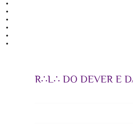
R∴L∴ DO DEVER E D