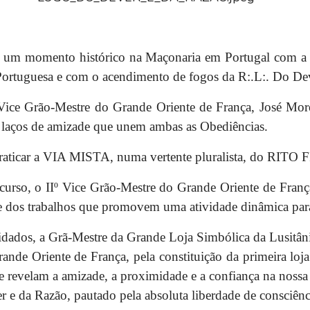
s um momento histórico na Maçonaria em Portugal com a i
Portuguesa e com o acendimento de fogos da R:.L:. Do Dev
I Vice Grão-Mestre do Grande Oriente de França, José More
s laços de amizade que unem ambas as Obediências.
l praticar a VIA MISTA, numa vertente pluralista, do RIT
scurso, o IIº Vice Grão-Mestre do Grande Oriente de Fran
de dos trabalhos que promovem uma atividade dinâmica par
vidados, a Grã-Mestre da Grande Loja Simbólica da Lusitân
ande Oriente de França, pela constituição da primeira loja 
que revelam a amizade, a proximidade e a confiança na nos
r e da Razão, pautado pela absoluta liberdade de consciênc