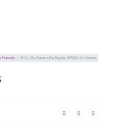
o Francês
R∴L∴ Do Dever e Da Razão, Nº020, Or∴Oeiras
S