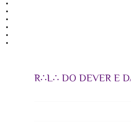
R∴L∴ DO DEVER E D