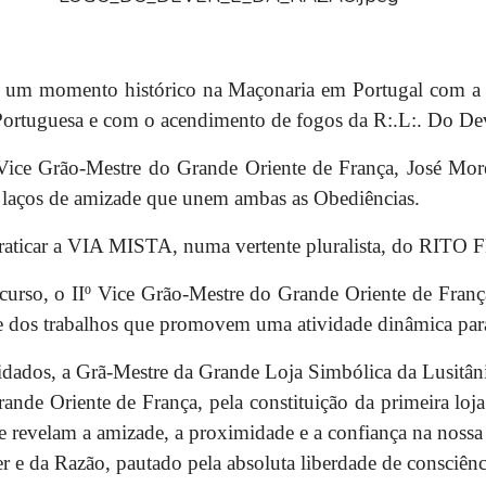
s um momento histórico na Maçonaria em Portugal com a i
Portuguesa e com o acendimento de fogos da R:.L:. Do Dev
I Vice Grão-Mestre do Grande Oriente de França, José More
s laços de amizade que unem ambas as Obediências.
l praticar a VIA MISTA, numa vertente pluralista, do RIT
scurso, o IIº Vice Grão-Mestre do Grande Oriente de Fran
de dos trabalhos que promovem uma atividade dinâmica par
vidados, a Grã-Mestre da Grande Loja Simbólica da Lusitân
ande Oriente de França, pela constituição da primeira loja 
que revelam a amizade, a proximidade e a confiança na nos
r e da Razão, pautado pela absoluta liberdade de consciênc