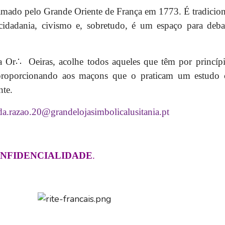
amado pelo Grande Oriente de França em 1773. É tradicion
idadania, civismo e, sobretudo, é um espaço para debate
a Or
∴ Oeiras, acolhe todos
aqueles que têm
por princíp
 proporcionando aos maçons que o praticam um estudo
nte.
.da.razao.20@grandelojasimbolicalusitania.pt
ONFIDENCIALIDADE
.