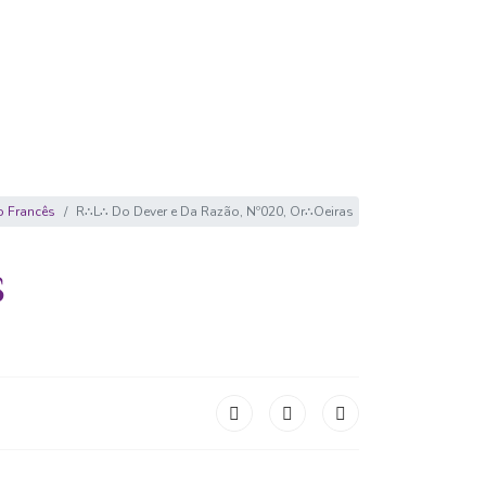
o Francês
R∴L∴ Do Dever e Da Razão, Nº020, Or∴Oeiras
S