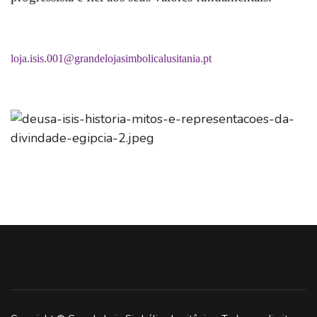
loja.isis.001@grandelojasimbolicalusitania.pt