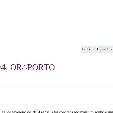
Está em...
Lojas
L
04, OR∴PORTO
ia 8 de fevereiro de 2014 (e.'.v.'.) foi concretizado mais um sonho e 