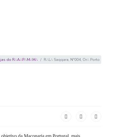
ojas do R∴A∴P∴M∴M∴
R∴L∴ Saqqara, Nº004, Or∴ Porto
um objetivo da Maçonaria em
Portugal, mais