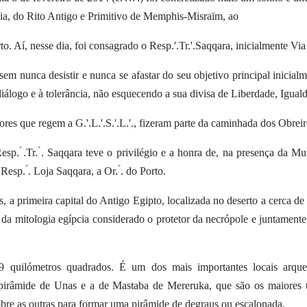
ia, do Rito Antigo e Primitivo de Memphis-Misraïm, ao
rto. Aí, nesse dia, foi consagrado o Resp.'.
Tr.'.Saqqara, inicialmente Vi
sem nunca desistir e nunca se afastar do
seu objetivo principal inicial
iálogo e à tolerância, não esquecendo a sua divisa de Liberdade,
Iguald
res que regem a G.'.L.'.S.'.L.'., fizeram
parte da caminhada dos Obreir
Resp. ́.Tr. ́. Saqqara teve o privilégio e a honra
de, na presença da Mu
sp. ́. Loja Saqqara, a Or. ́. do Porto.
 a primeira capital do Antigo Egipto, l
ocalizada no deserto a cerca d
da mitologia egípcia considerado o
protetor da necrópole e juntament
 9 quilómetros quadrados.
É um dos mais importantes locais arqu
 a pirâmide de Unas e a de Mastaba de Mereruka, que são os
maiores 
bre as outras para formar uma pirâmide de degraus ou escalonada.