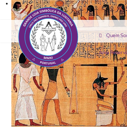
Quem So
Área Reserv