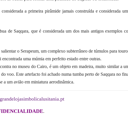
, considerada a primeira pirâmide jamais
construída e considerada 
Tábua de Saqqara, que é considerada um dos
mais antigos exemplos co
a salientar o Serapeum, um complexo
subterrâneo de túmulos para touro
oi encontrada uma múmia em perfeito
estado entre outras.
encontra no museu do Cairo, é um objeto
em madeira, muito similar a u
a do voo. Este artefacto foi achado numa tumba perto de Saqqara no
fin
e a um avião em miniatura aerodinâmica.
grandelojasimbolicalusitania.pt
FIDENCIALIDADE
.