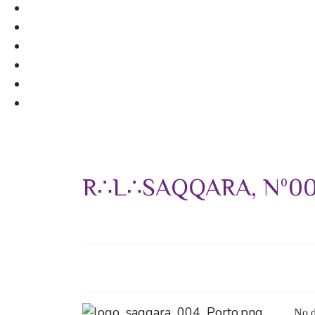
R∴L∴SAQQARA, Nº0
No d