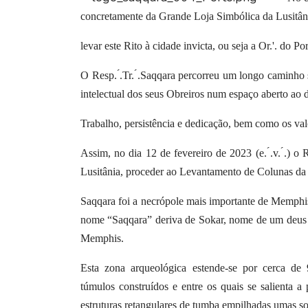
concretamente da Grande Loja Simbólica da Lusitân
levar este Rito à cidade invicta, ou seja a Or.'. do Po
O Resp. ́.Tr. ́.Saqqara percorreu um longo caminho 
intelectual dos
seus Obreiros num espaço aberto ao d
Trabalho, persistência e dedicação, bem como os valo
Assim, no dia 12 de fevereiro de 2023 (e. ́.v. ́.) o 
Lusitânia, proceder ao
Levantamento de Colunas da Re
Saqqara foi a necrópole mais importante de Memphis,
nome “Saqqara” deriva de Sokar, nome de um deus 
Memphis.
Esta zona arqueológica estende-se por cerca de
túmulos
construídos e entre os quais se salienta
estruturas retangulares de tumba
empilhadas umas so