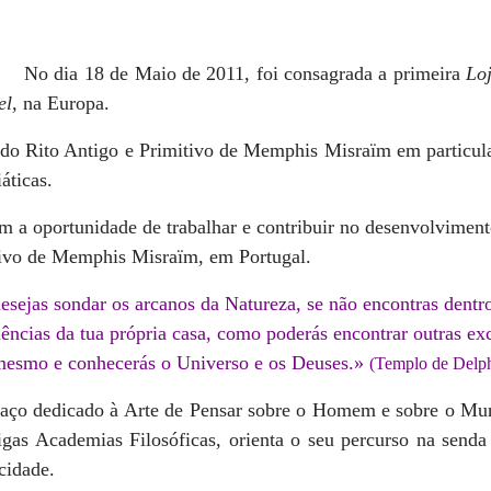
No dia 18 de Maio de 2011, foi consagrada a primeira
Lo
l,
na Europa.
 do Rito Antigo e Primitivo de Memphis Misraïm em particul
áticas.
 a oportunidade de trabalhar e contribuir no desenvolvimen
tivo de Memphis Misraïm, em Portugal.
esejas sondar os arcanos da Natureza, se não encontras dentr
lências da tua própria casa, como poderás encontrar outras ex
mesmo e conhecerás o Universo e os Deuses.»
(Templo de Delp
aço dedicado à Arte de Pensar sobre o Homem e sobre o Mu
igas Academias Filosóficas, orienta o seu percurso na sen
icidade.