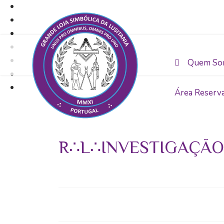
Quem So
Área Reserv
R∴L∴INVESTIGAÇÃO 