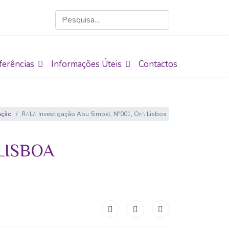
ferências
Informações Úteis
Contactos
ação
R∴L∴ Investigação Abu Simbel, Nº001, Or∴ Lisboa
LISBOA