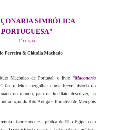
AÇONARIA SIMBÓLICA
PORTUGUESA"
1ª edição
io Ferreira & Cláudia Machado
tuto Maçónico de Portugal, o livro “
Maçonaria
a
” faz o leitor mergulhar numa breve história do
naria no mundo, para de imediato descrever, na
 a introdução do Rito Antigo e Primitivo de Memphis
retrata historicamente a prática do Rito Egípcio em
ens, da sua História, das suas Lojas e da sua prática.