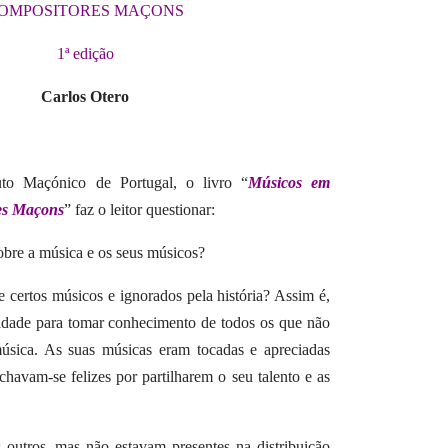
OMPOSITORES MAÇONS
1ª edição
Carlos Otero
uto Maçónico de Portugal, o livro “
Músicos em
es Maçons
” faz o leitor questionar:
sobre a música e os seus músicos?
 certos músicos e ignorados pela história?
Assim é,
idade para tomar conhecimento de todos os que não
música.
As suas músicas eram tocadas e apreciadas
havam-se felizes por partilharem o seu talento e as
outros, mas não estavam presentes na distribuição