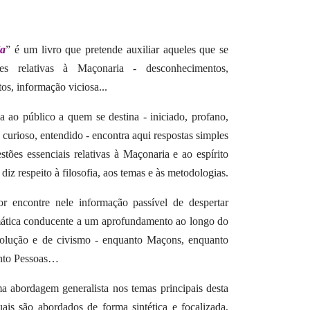
a
” é um livro que pretende auxiliar aqueles que se
s relativas à Maçonaria - desconhecimentos,
os, informação viciosa...
 ao público a quem se destina - iniciado, profano,
, curioso, entendido - encontra aqui respostas simples
tões essenciais relativas à Maçonaria e ao espírito
 diz respeito à filosofia, aos temas e às metodologias.
or encontre nele informação passível de despertar
mática conducente a um aprofundamento ao longo do
volução e de civismo - enquanto Maçons, enquanto
anto Pessoas…
a abordagem generalista nos temas principais desta
ais são abordados de forma sintética e focalizada,