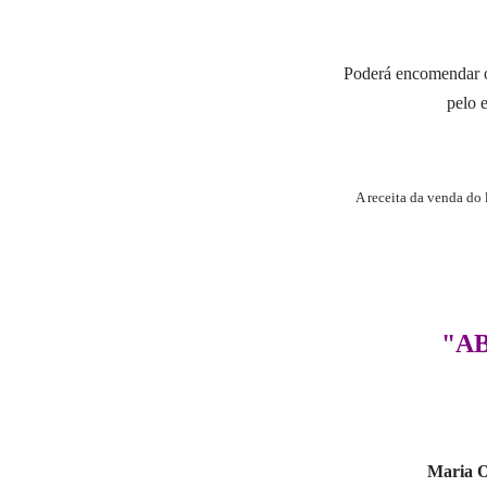
Poderá encomendar o 
pelo 
A receita da venda do 
"A
Maria O