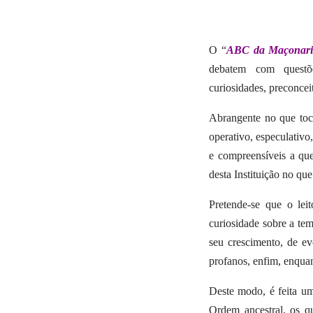
O “
ABC da Maçonari
debatem com questõe
curiosidades, preconceit
Abrangente no que toca
operativo, especulativo
e compreensíveis a ques
desta Instituição no que
Pretende-se que o leit
curiosidade sobre a te
seu crescimento, de e
profanos, enfim, enqu
Deste modo, é feita um
Ordem ancestral, os qu