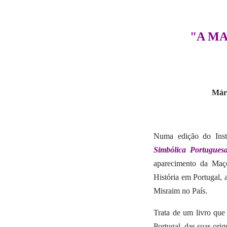
"A M
Már
Numa edição do Insti
Simbólica Portugues
aparecimento da Maço
História em Portugal,
Misraim no País.
Trata de um livro que 
Portugal, das suas orig