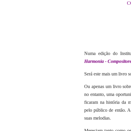
C
Numa edição do Instit
Harmonia - Compositor
Será este mais um livro 
Ou apenas um livro sobre
no entanto, uma oportun
ficaram na história da 
pelo público de então.
Ac
suas melodias.
Mereciam tanto como os 