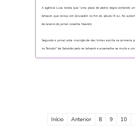
A agência Lusa revela que “uma placa de pedra negra contendo uma 
Jehoash, que reinou em Jerusalém no fim do século IX a.c., foi autent
de Janeiro do jornal israelita Haaretz.
Segundo o jornal, esta inscrição de dez linhas escrita na primeira
no Templo" de Salomão pelo rei Jehoash e assemelha-se muito a uma
Início
Anterior
8
9
10