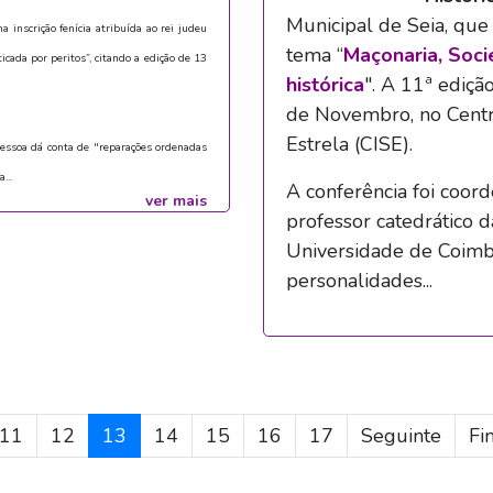
Municipal de Seia, que
inscrição fenícia atribuída ao rei judeu
tema “
Maçonaria, Soci
icada por peritos”, citando a edição de 13
histórica
". A 11ª ediçã
de Novembro, no Centr
Estrela (CISE).
 pessoa dá conta de "reparações ordenadas
...
A conferência foi coor
ver mais
professor catedrático 
Universidade de Coimbr
personalidades...
11
12
13
14
15
16
17
Seguinte
Fi