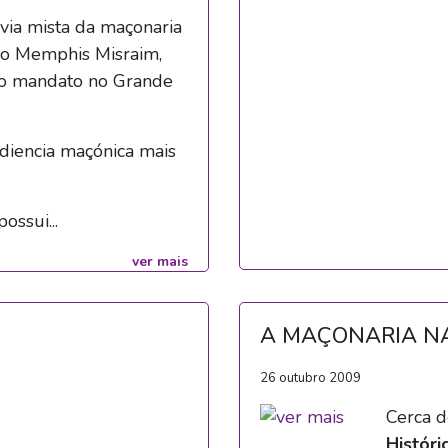
 via mista da maçonaria
ivo Memphis Misraim,
ro mandato no Grande
iencia maçónica mais
ossui...
ver mais
A MAÇONARIA NA
26 outubro 2009
Cerca d
Históri