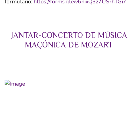
formulário:
https://forms.gle/v6nixQ3z7USrhTGi7
JANTAR-CONCERTO DE MÚSICA
MAÇÓNICA DE MOZART