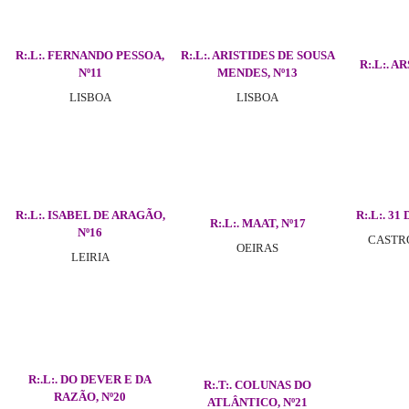
R:.L:. FERNANDO PESSOA,
R:.L:. ARISTIDES DE SOUSA
R:.L:. A
Nº11
MENDES, Nº13
LISBOA
LISBOA
R:.L:. ISABEL DE ARAGÃO,
R:.L:. 31
R:.L:. MAAT, Nº17
Nº16
CAST
OEIRAS
LEIRIA
R:.L:. DO DEVER E DA
R:.T:. COLUNAS DO
RAZÃO, Nº20
ATLÂNTICO, Nº21