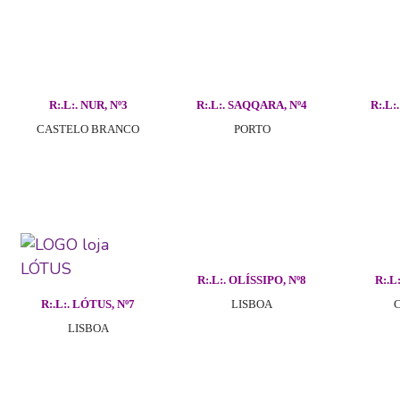
R:.L:. NUR, Nº3
R:.L:. SAQQARA, Nº4
R:.L:
CASTELO BRANCO
PORTO
R:.L:. OLÍSSIPO, Nº8
R:.L
R:.L:. LÓTUS, Nº7
LISBOA
LISBOA