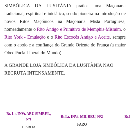
SIMBÓLICA DA LUSITÂNIA pratica uma Maçonaria
tradicional, espiritual e iniciática, sendo pioneira na introdução de
novos Ritos Maçónicos na Maçonaria Mista Portuguesa,
nomeadamente o
Rito Antigo e Primitivo de Memphis-Misraim
, o
Rito York - Emulação
e o
Rito Escocês Antigo e Aceite
, sempre
com o apoio e a confiança do Grande Oriente de França (a maior
Obediência Liberal do Mundo).
A GRANDE LOJA SIMBÓLICA DA LUSITÂNIA NÃO
RECRUTA INTENSAMENTE.
R:. L:. INV:.
ABU SIMBEL,
R:.L:. INV:. MILREU, Nº2
R:.
Nº1
FARO
LISBOA