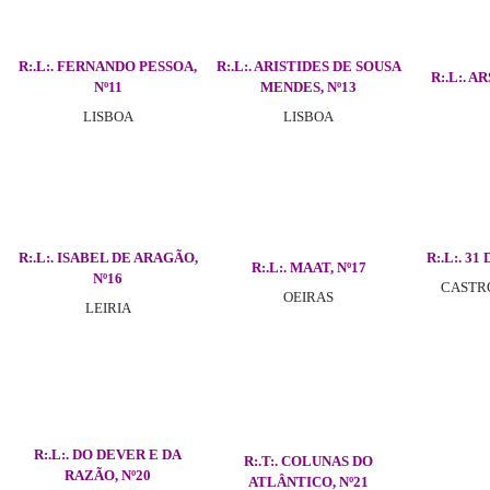
R:.L:. FERNANDO PESSOA,
R:.L:. ARISTIDES DE SOUSA
R:.L:. A
Nº11
MENDES, Nº13
LISBOA
LISBOA
R:.L:. ISABEL DE ARAGÃO,
R:.L:. 31
R:.L:. MAAT, Nº17
Nº16
CAST
OEIRAS
LEIRIA
R:.L:. DO DEVER E DA
R:.T:. COLUNAS DO
RAZÃO, Nº20
ATLÂNTICO, Nº21