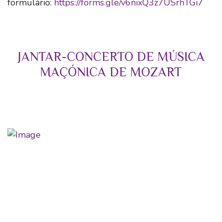
formulário:
https://forms.gle/v6nixQ3z7USrhTGi7
JANTAR-CONCERTO DE MÚSICA
MAÇÓNICA DE MOZART